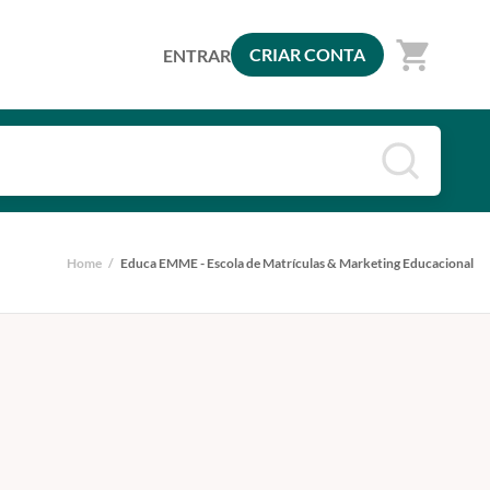
shopping_cart
CRIAR CONTA
ENTRAR
Home
/
Educa EMME - Escola de Matrículas & Marketing Educacional